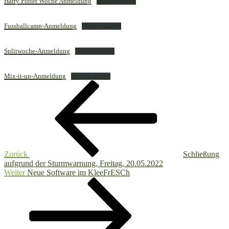
Harry Potter Woche Anmeldung
Herunterladen
Fussballcamp-Anmeldung
Herunterladen
Splitwoche-Anmeldung
Herunterladen
Mix-it-up-Anmeldung
Herunterladen
Beitragsnavigation
Vorheriger
Beitrag
Zurück
Schließung
aufgrund der Sturmwarnung, Freitag, 20.05.2022
Nächster
Weiter
Neue Software im KleeFrESCh
Beitrag