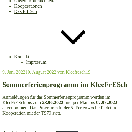
Unsere Räumlichkeiten
Kooperationen
Das FrESch
Kontakt
Impressum
Veröffentlicht
9. Juni 2022
10. August 2022
von
Kleefresch19
am
Sommerferienprogramm im KleeFrESch
Anmeldungen für das Sommerferienprogramm werden im
KleeFrESch bis zum
23.06.2022
und per Mail bis
07.07.2022
angenommen. Das Programm in der 5. Ferienwoche findet in
Kooperation mit der TS79 statt.